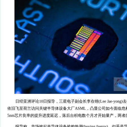
日经亚洲评论10日报导，三星电子副会长李在镕(Lee Jae-yong)去
依旧飞至荷兰访问关键半导体设备大厂ASML，凸显公司如今面临危
5nm芯片良率的提升进度延迟，落后台积电数个月才开始量产，两
报导称，市场掀起半导体设备抢购热潮(buying frenzy)，似