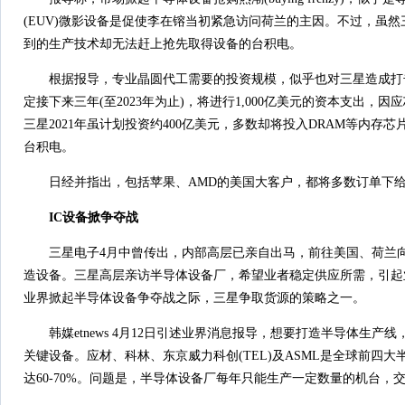
(EUV)微影设备是促使李在镕当初紧急访问荷兰的主因。不过，虽
到的生产技术却无法赶上抢先取得设备的台积电。
根据报导，专业晶圆代工需要的投资规模，似乎也对三星造成打击
定接下来三年(至2023年为止)，将进行1,000亿美元的资本支出，
三星2021年虽计划投资约400亿美元，多数却将投入DRAM等内存
台积电。
日经并指出，包括苹果、AMD的美国大客户，都将多数订单下给
IC设备掀争夺战
三星电子4月中曾传出，内部高层已亲自出马，前往美国、荷兰向
造设备。三星高层亲访半导体设备厂，希望业者稳定供应所需，引起
业界掀起半导体设备争夺战之际，三星争取货源的策略之一。
韩媒etnews 4月12日引述业界消息报导，想要打造半导体生产
关键设备。应材、科林、东京威力科创(TEL)及ASML是全球前四
达60-70%。问题是，半导体设备厂每年只能生产一定数量的机台，