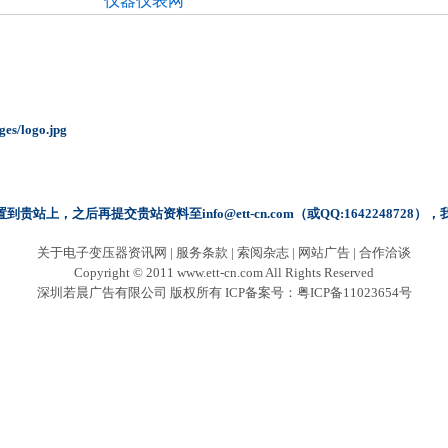
仪器仪表网
ges/logo.jpg
站上，之后再提交贵站资料至info@ett-cn.com（或QQ:164224872
关于电子变压器资讯网
|
服务条款
|
索阅杂志
|
网站广告
|
合作洽谈
Copyright © 2011 www.ett-cn.com All Rights Reserved
深圳若晨广告有限公司 版权所有 ICP备案号：
粤ICP备11023654号