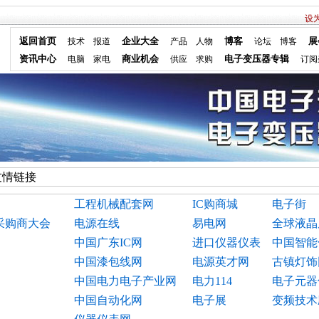
设
返回首页
企业大全
博客
展
技术
报道
产品
人物
论坛
博客
资讯中心
商业机会
电子变压器专辑
电脑
家电
供应
求购
订阅
友情链接
工程机械配套网
IC购商城
电子街
采购商大会
电源在线
易电网
全球液晶
中国广东IC网
进口仪器仪表
中国智能
中国漆包线网
电源英才网
古镇灯饰
中国电力电子产业网
电力114
电子元器
中国自动化网
电子展
变频技术