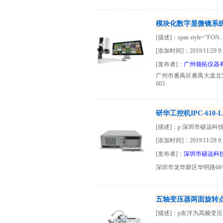
模块化数字显微镜系统 Le
[描述]：span style="FON..
[添加时间]：2019/11/29 9:
[发布者]：
广州领拓仪器
广州市番禺区番禺大道北
603
研华工控机IPC-610-
[描述]：p 深圳市硕远科
[添加时间]：2019/11/28 9:
[发布者]：
深圳市硕远科
深圳市龙华新区华明路6
五轴变压器两面旋转
[描述]：p友洋为高频变压