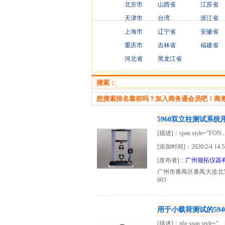
·
北京市
·
山西省
·
江苏省
·
天津市
·
台湾
·
浙江省
·
上海市
·
辽宁省
·
安徽省
·
重庆市
·
吉林省
·
福建省
·
河北省
·
黑龙江省
搜索：
想搜索排名靠前吗？加入商务通会员吧！商务通申请
5960双立柱测试系
[描述]：span style="FON..
[添加时间]：2020/2/4 14:5
[发布者]：
广州领拓仪器
广州市番禺区番禺大道北
603
用于小载荷测试的59
[描述]：pbr span style="...