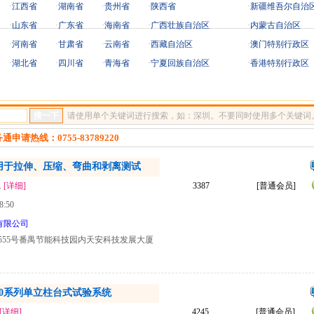
·
江西省
·
湖南省
·
贵州省
·
陕西省
·
新疆维吾尔自治
·
山东省
·
广东省
·
海南省
·
广西壮族自治区
·
内蒙古自治区
·
河南省
·
甘肃省
·
云南省
·
西藏自治区
·
澳门特别行政区
·
湖北省
·
四川省
·
青海省
·
宁夏回族自治区
·
香港特别行政区
请使用单个关键词进行搜索，如：深圳。不要同时使用多个关键词
热线：0755-83789220
统用于拉伸、压缩、弯曲和剥离测试
.
[详细]
3387
[普通会员]
8:50
有限公司
555号番禺节能科技园内天安科技发展大厦
40系列单立柱台式试验系统
[详细]
4245
[普通会员]