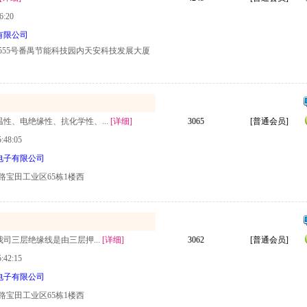
6:20
有限公司
555号番禺节能科技园内天安科技发展大厦
温性、电绝缘性、抗化学性、...
[详细]
3065
[普通会员]
48:05
电子有限公司
路宝田工业区65栋1楼西
我司三层绝缘线是由三层押...
[详细]
3062
[普通会员]
42:15
电子有限公司
路宝田工业区65栋1楼西