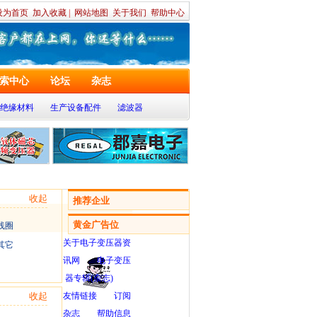
设为首页
加入收藏
|
网站地图
关于我们
帮助中心
索中心
论坛
杂志
绝缘材料
生产设备配件
滤波器
收起
推荐企业
黄金广告位
线圈
关于电子变压器资
其它
讯网
电子变压
器专辑(杂志)
收起
友情链接
订阅
杂志
帮助信息