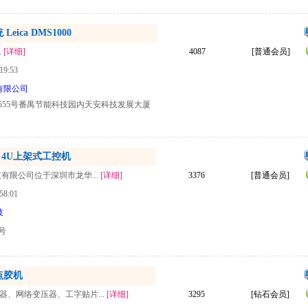
ica DMS1000
.
[详细]
4087
[普通会员]
19:53
有限公司
555号番禺节能科技园内天安科技发展大厦
L 4U上架式工控机
技有限公司位于深圳市龙华...
[详细]
3376
[普通会员]
58:01
技
8号
点胶机
器、网络变压器、工字贴片...
[详细]
3295
[钻石会员]